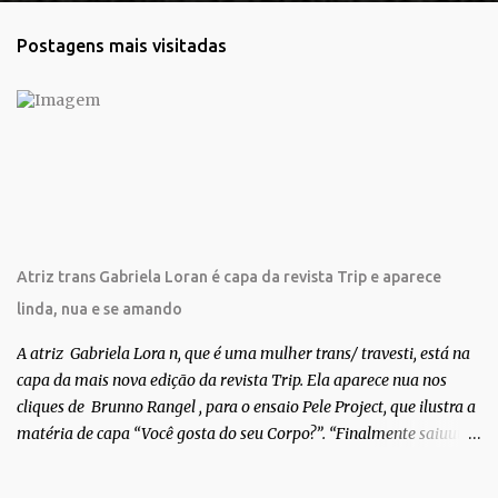
n
t
Postagens mais visitadas
á
r
i
o
s
Atriz trans Gabriela Loran é capa da revista Trip e aparece
linda, nua e se amando
A atriz Gabriela Lora n, que é uma mulher trans/ travesti, está na
capa da mais nova edição da revista Trip. Ela aparece nua nos
cliques de Brunno Rangel , para o ensaio Pele Project, que ilustra a
matéria de capa “Você gosta do seu Corpo?”. “Finalmente saiuuu!!!
Muita felicidade e gratidão a toda movimentação para que isso se
tornasse real. Agradeço aos lindos Bruno e Marcelo por me