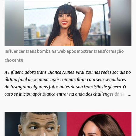
convidarem para esse projeto incrível, que fala acima de tudo
sobre amor. Todo carinho do mundo para a Dri da Trip que foi a
ponte disso tudo”, escreveu Gabriela. Gabriela classificou a capa
como linda e a matéria que envolvem 180 histórias (e corpos nus)
de gente que se apaixonou pela própria pele – como
extraordinária. O Pele Projetc tem como objetivo fotografar e
expor uma diversidade de corpos nus, ressaltando a beleza das
Influencer trans bomba na web após mostrar transformação
especificidades físicas. A atriz se tornou nacionalmente conhecida
chocante
após fazer uma participação especial na novela teen Malhação, da
TV Globo. Na trama, ela inte...
A influenciadora trans Bianca Nunes viralizou nas redes sociais no
último final de semana, após compartilhar com seus seguidores
do Instagram algumas fotos antes de sua transição de gênero. O
caso se iniciou após Bianca entrar na onda dos challenges do Tik
Tok, onde mostrava sua evolução ao longo dos anos. Não demorou
muito para que o vídeo surpreendente caísse na rede. No registro,
Bianca aparece ainda muito jovem e usando roupas masculinas,
após algumas fotos diferentes, ela finalmente aparece usando um
biquíni fio dental, com cabelo longo e seios. Através do Instagram,