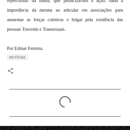
repercussão na mídia, que publicizavam a ação, dada a
importância da mesma ao articular em associações para
aumentar as forças coletivas e brigar pela existência das
pessoas Travestis e Transexuais.
Por Edmar Ferreira.
NOTÍCIAS
C
o
m
e