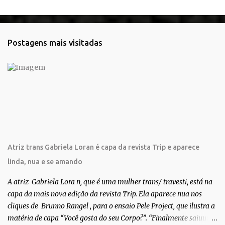
e
n
t
Postagens mais visitadas
á
r
i
o
s
Atriz trans Gabriela Loran é capa da revista Trip e aparece
linda, nua e se amando
A atriz Gabriela Lora n, que é uma mulher trans/ travesti, está na
capa da mais nova edição da revista Trip. Ela aparece nua nos
cliques de Brunno Rangel , para o ensaio Pele Project, que ilustra a
matéria de capa “Você gosta do seu Corpo?”. “Finalmente saiuuu!!!