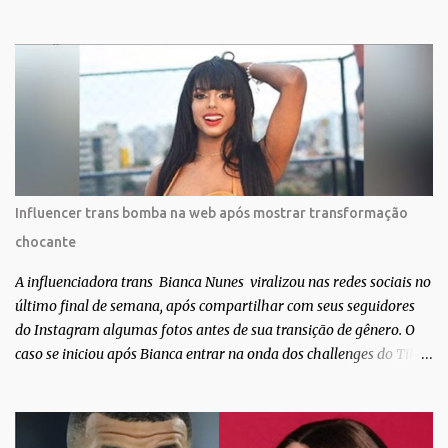
Muita felicidade e gratidão a toda movimentação para que isso se
tornasse real. Agradeço aos lindos Bruno e Marcelo por me
convidarem para esse projeto incrível, que fala acima de tudo
sobre amor. Todo carinho do mundo para a Dri da Trip que foi a
ponte disso tudo”, escreveu Gabriela. Gabriela classificou a capa
como linda e a matéria que envolvem 180 histórias (e corpos nus)
de gente que se apaixonou pela própria pele – como
extraordinária. O Pele Projetc tem como objetivo fotografar e
expor uma diversidade de corpos nus, ressaltando a beleza das
Influencer trans bomba na web após mostrar transformação
especificidades físicas. A atriz se tornou nacionalmente conhecida
chocante
após fazer uma participação especial na novela teen Malhação, da
TV Globo. Na trama, ela inte...
A influenciadora trans Bianca Nunes viralizou nas redes sociais no
último final de semana, após compartilhar com seus seguidores
do Instagram algumas fotos antes de sua transição de gênero. O
caso se iniciou após Bianca entrar na onda dos challenges do Tik
Tok, onde mostrava sua evolução ao longo dos anos. Não demorou
muito para que o vídeo surpreendente caísse na rede. No registro,
Bianca aparece ainda muito jovem e usando roupas masculinas,